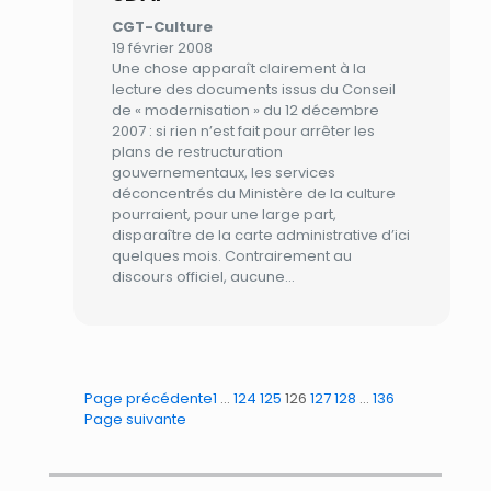
CGT-Culture
19 février 2008
Une chose apparaît clairement à la
lecture des documents issus du Conseil
de « modernisation » du 12 décembre
2007 : si rien n’est fait pour arrêter les
plans de restructuration
gouvernementaux, les services
déconcentrés du Ministère de la culture
pourraient, pour une large part,
disparaître de la carte administrative d’ici
quelques mois. Contrairement au
discours officiel, aucune…
Page précédente
1
…
124
125
126
127
128
…
136
Page suivante