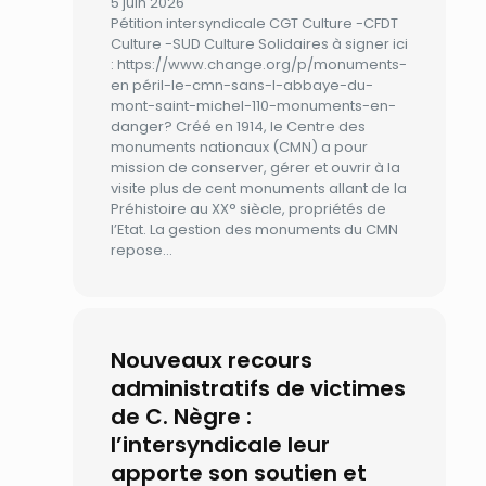
5 juin 2026
Pétition intersyndicale CGT Culture -CFDT
Culture -SUD Culture Solidaires à signer ici
: https://www.change.org/p/monuments-
en péril-le-cmn-sans-l-abbaye-du-
mont-saint-michel-110-monuments-en-
danger? Créé en 1914, le Centre des
monuments nationaux (CMN) a pour
mission de conserver, gérer et ouvrir à la
visite plus de cent monuments allant de la
Préhistoire au XX° siècle, propriétés de
l’Etat. La gestion des monuments du CMN
repose…
Nouveaux recours
administratifs de victimes
de C. Nègre :
l’intersyndicale leur
apporte son soutien et